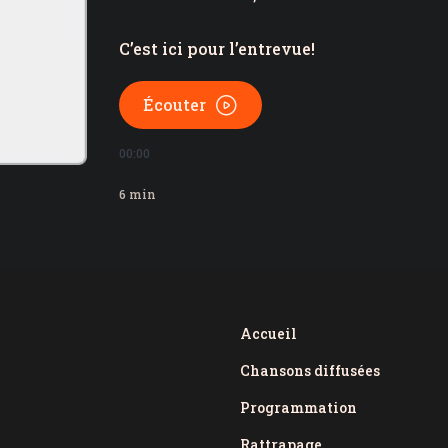
C’est ici pour l’entrevue!
Écouter
00:00
6
min
Accueil
Chansons diffusées
Programmation
Rattrapage