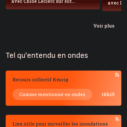
avec Chloé Leclerc sur Hit
avec La
Country
Hit Coun
Voir plus
Tel qu'entendu en ondes
Recours collectif Keurig
Comme mentionné en ondes
16h15
Lien utile pour surveiller les inondations