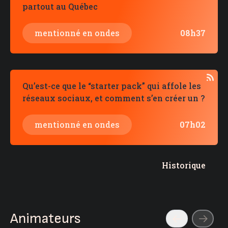
partout au Québec
mentionné en ondes
08h37
Qu’est-ce que le “starter pack” qui affole les
réseaux sociaux, et comment s’en créer un ?
mentionné en ondes
07h02
Historique
Animateurs