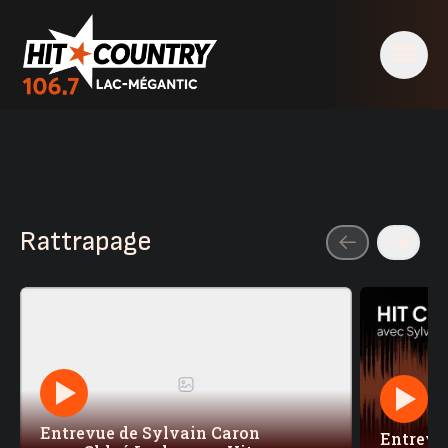
Rattrapage
Entrevue de Sylvain Caron
Entrevu