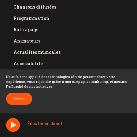
Chansons diffusées
Programmation
Rattrapage
Animateurs
Actualités musicales
Accessibilité
Politique de confidentialité
Nous faisons appel à des technologies afin de personnaliser votre
expérience, vous rejoindre grâce à nos campagnes marketing, et mesurer
Conditions d'utilisation
l''efficacité de nos initiatives.
FAQ
Fermer
Écouter en direct