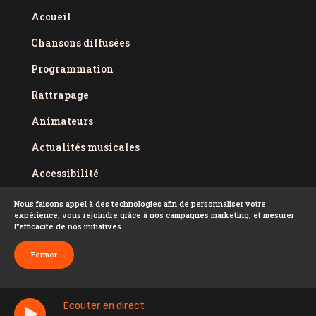
Accueil
Chansons diffusées
Programmation
Rattrapage
Animateurs
Actualités musicales
Accessibilité
Politique de confidentialité
Nous faisons appel à des technologies afin de personnaliser votre
expérience, vous rejoindre grâce à nos campagnes marketing, et mesurer
Conditions d'utilisation
l''efficacité de nos initiatives.
FAQ
Fermer
Écouter en direct