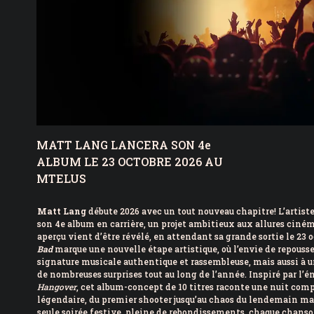
MATT LANG LANCERA SON 4e
ALBUM LE 23 OCTOBRE 2026 AU
MTELUS
Matt Lang
débute 2026 avec un tout nouveau chapitre! L’artiste
son 4e album en carrière, un projet ambitieux aux allures ciné
aperçu vient d’être révélé, en attendant sa grande sortie le 23 
Bad
marque une nouvelle étape artistique, où l’envie de repousse
signature musicale authentique et rassembleuse, mais aussi à u
de nombreuses surprises tout au long de l’année. Inspiré par l’
Hangover
, cet album-concept de 10 titres raconte une nuit co
légendaire, du premier shooter jusqu’au chaos du lendemain ma
seule soirée festive, pleine de rebondissements, chaque chanso