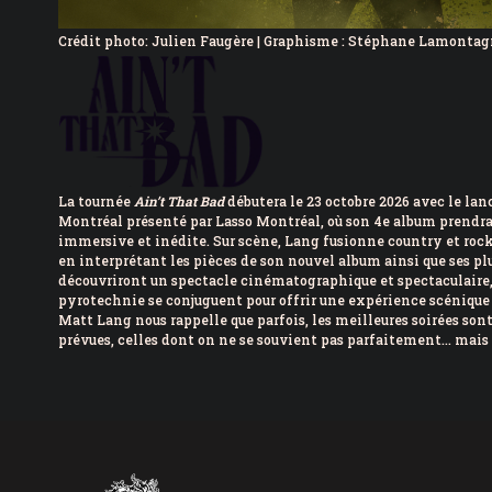
Crédit photo: Julien Faugère | Graphisme : Stéphane Lamonta
La tournée
Ain’t That Bad
débutera le 23 octobre 2026 avec le l
Montréal présenté par Lasso Montréal, où son 4e album prendr
immersive et inédite. Sur scène, Lang fusionne country et roc
en interprétant les pièces de son nouvel album ainsi que ses pl
découvriront un spectacle cinématographique et spectaculaire, 
pyrotechnie se conjuguent pour offrir une expérience scénique
Matt Lang nous rappelle que parfois, les meilleures soirées sont
prévues, celles dont on ne se souvient pas parfaitement… mais q