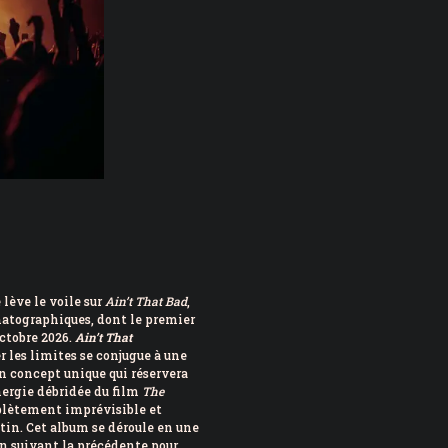
 lève le voile sur
Ain’t That Bad
,
matographiques, dont le premier
octobre 2026.
Ain’t That
r les limites se conjugue à une
n concept unique qui réservera
énergie débridée du film
The
mplètement imprévisible et
tin. Cet album se déroule en une
n suivant la précédente pour