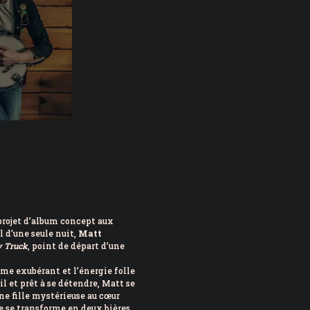
projet d’album concept aux
 d’une seule nuit,
Matt
y Truck
, point de départ d’une
me exubérant et l’énergie folle
il et prêt à se détendre, Matt se
une fille mystérieuse au cœur
 se transforme en deux bières,