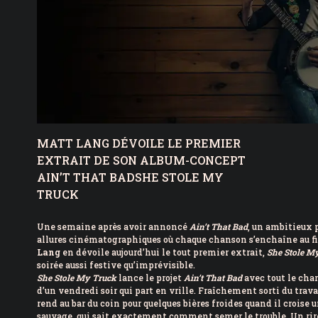
MATT LANG DÉVOILE LE PREMIER
EXTRAIT DE SON ALBUM-CONCEPT
AIN’T THAT BADSHE STOLE MY
TRUCK
Une semaine après avoir annoncé
Ain’t That Bad
, un ambitieux 
allures cinématographiques où chaque chanson s’enchaîne au fil
Lang
en dévoile aujourd’hui le tout premier extrait,
She Stole M
soirée aussi festive qu’imprévisible.
She Stole My Truck
lance le projet
Ain’t That Bad
avec tout le char
d’un vendredi soir qui part en vrille. Fraîchement sorti du trava
rend au bar du coin pour quelques bières froides quand il croise 
sauvage, qui sait exactement comment semer le trouble. Un rire