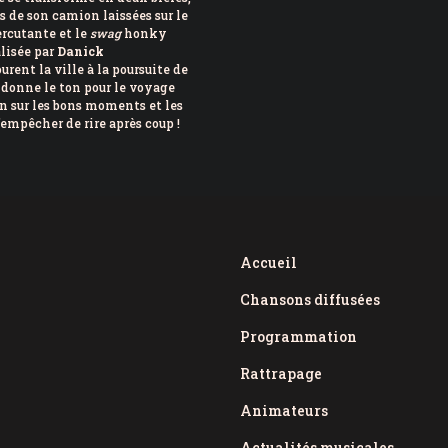
és de son camion laissées sur le
ercutante et le
swag
honky
lisée par
Danick
urent la ville à la poursuite de
donne le ton pour le voyage
on sur les bons moments et les
’empêcher de rire après coup !
Accueil
Chansons diffusées
Programmation
Rattrapage
Animateurs
Actualités musicales