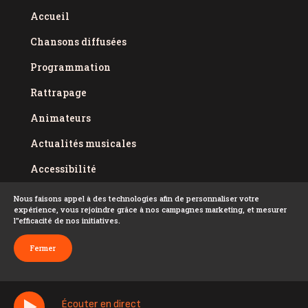
Accueil
Chansons diffusées
Programmation
Rattrapage
Animateurs
Actualités musicales
Accessibilité
Politique de confidentialité
Nous faisons appel à des technologies afin de personnaliser votre
expérience, vous rejoindre grâce à nos campagnes marketing, et mesurer
Conditions d'utilisation
l''efficacité de nos initiatives.
FAQ
Fermer
Écouter en direct