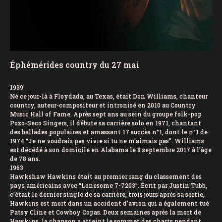
Éphémérides country du 27 mai
1939
Né ce jour-là à Floydada, au Texas, était Don Williams, chanteur
country, auteur-compositeur et intronisé en 2010 au Country
Music Hall of Fame. Après sept ans au sein du groupe folk-pop
Pozo-Seco Singers, il débute sa carrière solo en 1971, chantant
des ballades populaires et amassant 17 succès n°1, dont le n°1 de
1974 “Je ne voudrais pas vivre si tu ne m’aimais pas”. Williams
est décédé à son domicile en Alabama le 8 septembre 2017 à l’âge
de 78 ans.
1963
Hawkshaw Hawkins était au premier rang du classement des
pays américains avec “Lonesome 7-7203”. Écrit par Justin Tubb,
c’était le dernier single de sa carrière, trois jours après sa sortie,
Hawkins est mort dans un accident d’avion qui a également tué
Patsy Cline et Cowboy Copas. Deux semaines après la mort de
Hawkins, la chanson a atteint le sommet des charts pendant