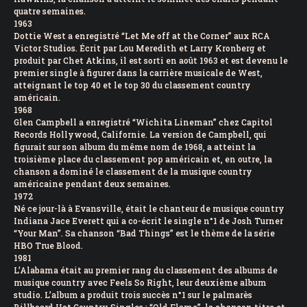
quatre semaines.
1963
Dottie West a enregistré “Let Me off at the Corner” aux RCA
Victor Studios. Écrit par Lou Meredith et Larry Kronberg et
produit par Chet Atkins, il est sorti en août 1963 et est devenu le
premier single à figurer dans la carrière musicale de West,
atteignant le top 40 et le top 30 du classement country
américain.
1968
Glen Campbell a enregistré “Wichita Lineman” chez Capitol
Records Hollywood, Californie. La version de Campbell, qui
figurait sur son album du même nom de 1968, a atteint la
troisième place du classement pop américain et, en outre, la
chanson a dominé le classement de la musique country
américaine pendant deux semaines.
1972
Né ce jour-là à Evansville, était le chanteur de musique country
Indiana Jace Everett qui a co-écrit le single n°1 de Josh Turner
“Your Man”. Sa chanson “Bad Things” est le thème de la série
HBO True Blood.
1981
L’Alabama était au premier rang du classement des albums de
musique country avec Feels So Right, leur deuxième album
studio. L’album a produit trois succès n°1 sur le palmarès