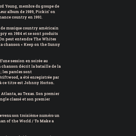
hard Young, membre du groupe de
eur album de 1989, Pickin’ on
mance country en 1991.
l de musique country américain
y en 1984 et se sont produits
. On peut entendre The Whites
 la chanson « Keep on the Sunny
’une session en soirée au
chanson décrit la bataille de la
 les paroles sont
iftwood, a été enregistrée par
à ce titre est Johnny Horton.
à Atlanta, au Texas. Son premier
ingle classé et son premier
 devenu son troisième numéro un
man of the World / To Make a