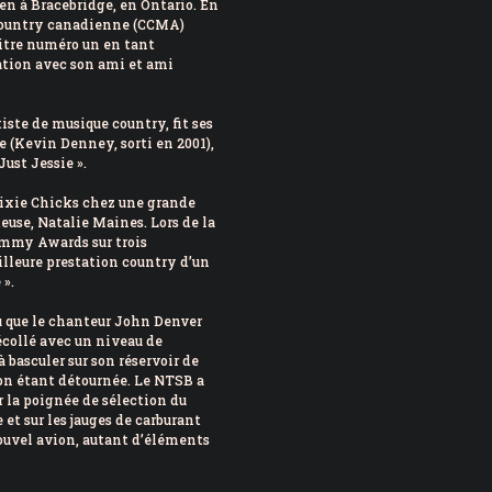
ien à Bracebridge, en Ontario. En
 country canadienne (CCMA)
titre numéro un en tant
ation avec son ami et ami
iste de musique country, fit ses
e (Kevin Denney, sorti en 2001),
Just Jessie ».
ixie Chicks chez une grande
euse, Natalie Maines. Lors de la
mmy Awards sur trois
lleure prestation country d’un
 ».
lu que le chanteur John Denver
écollé avec un niveau de
à basculer sur son réservoir de
ion étant détournée. Le NTSB a
 la poignée de sélection du
 et sur les jauges de carburant
ouvel avion, autant d’éléments