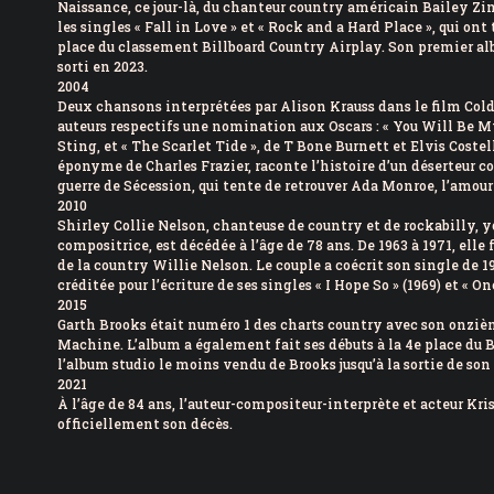
Naissance, ce jour-là, du chanteur country américain Bailey Zi
les singles « Fall in Love » et « Rock and a Hard Place », qui on
place du classement Billboard Country Airplay. Son premier al
sorti en 2023.
2004
Deux chansons interprétées par Alison Krauss dans le film Cold
auteurs respectifs une nomination aux Oscars : « You Will Be My
Sting, et « The Scarlet Tide », de T Bone Burnett et Elvis Coste
éponyme de Charles Frazier, raconte l’histoire d’un déserteur con
guerre de Sécession, qui tente de retrouver Ada Monroe, l’amour 
2010
Shirley Collie Nelson, chanteuse de country et de rockabilly, yo
compositrice, est décédée à l’âge de 78 ans. De 1963 à 1971, elle 
de la country Willie Nelson. Le couple a coécrit son single de 196
créditée pour l’écriture de ses singles « I Hope So » (1969) et « 
2015
Garth Brooks était numéro 1 des charts country avec son onzi
Machine. L’album a également fait ses débuts à la 4e place du Bi
l’album studio le moins vendu de Brooks jusqu’à la sortie de son
2021
À l’âge de 84 ans, l’auteur-compositeur-interprète et acteur Kr
officiellement son décès.