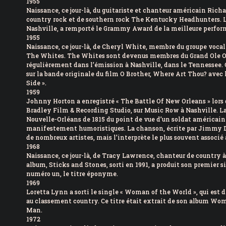
1955
Naissance, ce jour-là, du guitariste et chanteur américain Ric
country rock et de southern rock The Kentucky Headhunters. L
Nashville, a remporté le Grammy Award de la meilleure perfor
1955
Naissance, ce jour-là, de Cheryl White, membre du groupe voca
The Whites. The Whites sont devenus membres du Grand Ole Opr
régulièrement dans l’émission à Nashville, dans le Tennessee
sur la bande originale du film O Brother, Where Art Thou? avec
Side ».
1959
Johnny Horton a enregistré « The Battle Of New Orleans » lors d
Bradley Film & Recording Studio, sur Music Row à Nashville. La 
Nouvelle-Orléans de 1815 du point de vue d’un soldat américain ;
manifestement humoristiques. La chanson, écrite par Jimmy Dr
de nombreux artistes, mais l’interprète le plus souvent associé 
1968
Naissance, ce jour-là, de Tracy Lawrence, chanteur de country 
album, Sticks and Stones, sorti en 1991, a produit son premier s
numéro un, le titre éponyme.
1969
Loretta Lynn a sorti le single « Woman of the World », qui est
au classement country. Ce titre était extrait de son album Wo
Man.
1972