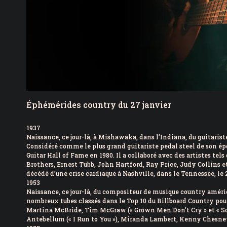
Éphémérides country du 27 janvier
1937
Naissance, ce jour-là, à Mishawaka, dans l’Indiana, du guitari
Considéré comme le plus grand guitariste pedal steel de son époq
Guitar Hall of Fame en 1980. Il a collaboré avec des artistes tel
Brothers, Ernest Tubb, John Hartford, Ray Price, Judy Collins 
décédé d’une crise cardiaque à Nashville, dans le Tennessee, le 21
1953
Naissance, ce jour-là, du compositeur de musique country améric
nombreux tubes classés dans le Top 10 du Billboard Country 
Martina McBride, Tim McGraw (« Grown Men Don’t Cry » et « So
Antebellum (« I Run to You »), Miranda Lambert, Kenny Chesney