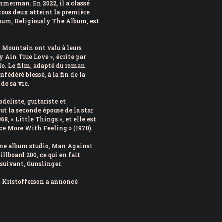
mmerman. En 2022, il a classé
t tous deux atteint la première
bum, Religiously The Album, est
 Mountain ont valu à leurs
 Ain True Love », écrite par
llo. Le film, adapté du roman
fédéré blessé, à la fin de la
de sa vie.
deliste, guitariste et
fut la seconde épouse de la star
8, « Little Things », et elle est
Once More With Feeling » (1970).
ème album studio, Man Against
llboard 200, ce qui en fait
 suivant, Gunslinger.
is Kristofferson a annoncé