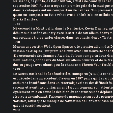
Naissance, ce jour-là, de Deric Ruttan, artiste de country canad
septembre 2007, Ruttan a reçu son premier prix de la musique
dans la catégorie Auteur-compositeur de l’année. Son premier 
qu’auteur-compositeur fut « What Was I Thinkin’ », en collabor
Dierks Bentley.
1978
Né ce jour-là à Monticello, dans le Kentucky, Kevin Denney, art
débuts sur la scène country avec la sortie de son album éponym
qui produisit trois singles classés dans les charts, dont « That’s 
1998
Monument sortit « Wide Open Spaces », le premier album des D
maison de disques, leur premier album avec leur nouvelle chant
41e cérémonie des Grammy Awards, l’album remporta deux Gra
nominations, dont ceux du Meilleur album country et de la Mei
duo ou groupe avec chant pour la chanson « There’s Your Trouble
1999
Le Bureau national de la sécurité des transports (NTSB) a conc
est décédé dans un accident d’avion en 1997 parce qu’il avait d
carburant insuffisant dans un réservoir, avait eu des difficultés 
secours et avait involontairement fait un tonneau, son attent
également mis en cause la décision du constructeur de déplacer
réservoir de carburant, l’absence de marquages ​​sur cette poignée
voisines, ainsi que le manque de formation de Denver sur son n
qui ont causé l’accident.
2000