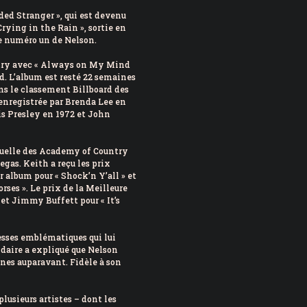
ded Stranger », qui est devenu
rying in the Rain », sortie en
be numéro un de Nelson.
ntry avec « Always on My Mind
d. L’album est resté 22 semaines
ns le classement Billboard des
enregistrée par Brenda Lee en
vis Presley en 1972 et John
nuelle des Academy of Country
gas. Keith a reçu les prix
r album pour « Shock’n Y’all » et
rses ». Le prix de la Meilleure
et Jimmy Buffett pour « It’s
esses emblématiques qui lui
endaire a expliqué que Nelson
nes auparavant. Fidèle à son
plusieurs artistes – dont les