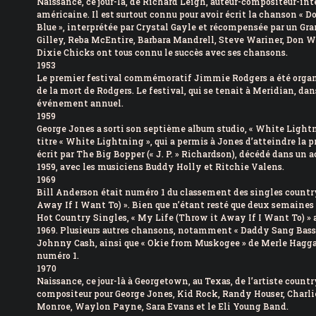
Naissance, ce jour-là, de Richard Leigh, auteur-compositeur-in
américaine. Il est surtout connu pour avoir écrit la chanson «
Blue », interprétée par Crystal Gayle et récompensée par un 
Gilley, Reba McEntire, Barbara Mandrell, Steve Wariner, Don W
Dixie Chicks ont tous connu le succès avec ses chansons.
1953
Le premier festival commémoratif Jimmie Rodgers a été organi
de la mort de Rodgers. Le festival, qui se tenait à Meridian, da
événement annuel.
1959
George Jones a sorti son septième album studio, « White Lightn
titre « White Lightning », qui a permis à Jones d’atteindre la p
écrit par The Big Bopper (« J. P. » Richardson), décédé dans un
1959, avec les musiciens Buddy Holly et Ritchie Valens.
1969
Bill Anderson était numéro 1 du classement des singles countr
Away If I Want To) ». Bien que n’étant resté que deux semaines
Hot Country Singles, « My Life (Throw it Away If I Want To) » 
1969. Plusieurs autres chansons, notamment « Daddy Sang Bass 
Johnny Cash, ainsi que « Okie from Muskogee » de Merle Hagga
numéro 1.
1970
Naissance, ce jour-là à Georgetown, au Texas, de l’artiste countr
compositeur pour George Jones, Kid Rock, Randy Houser, Charli
Monroe, Waylon Payne, Sara Evans et le Eli Young Band.