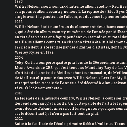
1975
Willie Nelson a sorti son dix-huitième album studio, « Red Hea
son premier album country numéro 1. La reprise de « Blue Eyes C
single avant la parution de l’album, est devenue le premier tu
1982
Willie Nelson était numéro un du classement des albums cou
», qui a été élu album country numéro un de l’année par Billboar
en tête des ventes et a figuré pendant 253 semaines au total da
meilleurs albums country. La chanson titre a été initialement 
1972 et a depuis été reprise par des dizaines d’artistes, dont El
Wesley Ryles en 1979.
2004
Toby Keith a remporté quatre prix lors de la 39e cérémonie an
Music Awards de CBS, qui s’est tenue au Mandalay Bay de Las Ve
d’Artiste de l’année, de Meilleur chanteur masculin, de Meilleu
de Meilleur clip pour le duo avec Willie Nelson « Beer For My Ho
Interprétation Vocale de l’Année a été décerné à Alan Jackson 
Five O’Clock Somewhere ».
2010
La légende de la musique country, Willie Nelson, a coupé ses tr
descendaient jusqu’à la taille. Un porte-parole de l’artiste lég
avait décidé d’abandonner sa coiffure signature quelques semai
style décontracté, il n’en a pas fait tout un plat.
2022
Suite à la fusillade de l’école primaire Robb à Uvalde, au Texas, 