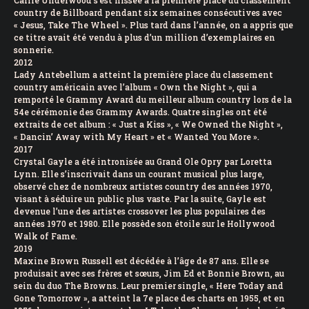
Carrie Underwood s’est hissée à la première place du classement
country de Billboard pendant six semaines consécutives avec
« Jesus, Take The Wheel ». Plus tard dans l’année, on a appris que
ce titre avait été vendu à plus d’un million d’exemplaires en
sonnerie.
2012
Lady Antebellum a atteint la première place du classement
country américain avec l’album « Own the Night », qui a
remporté le Grammy Award du meilleur album country lors de la
54e cérémonie des Grammy Awards. Quatre singles ont été
extraits de cet album : « Just a Kiss », « We Owned the Night »,
« Dancin’ Away with My Heart » et « Wanted You More ».
2017
Crystal Gayle a été intronisée au Grand Ole Opry par Loretta
Lynn. Elle s’inscrivait dans un courant musical plus large,
observé chez de nombreux artistes country des années 1970,
visant à séduire un public plus vaste. Par la suite, Gayle est
devenue l’une des artistes crossover les plus populaires des
années 1970 et 1980. Elle possède son étoile sur le Hollywood
Walk of Fame.
2019
Maxine Brown Russell est décédée à l’âge de 87 ans. Elle se
produisait avec ses frères et sœurs, Jim Ed et Bonnie Brown, au
sein du duo The Browns. Leur premier single, « Here Today and
Gone Tomorrow », a atteint la 7e place des charts en 1955, et en