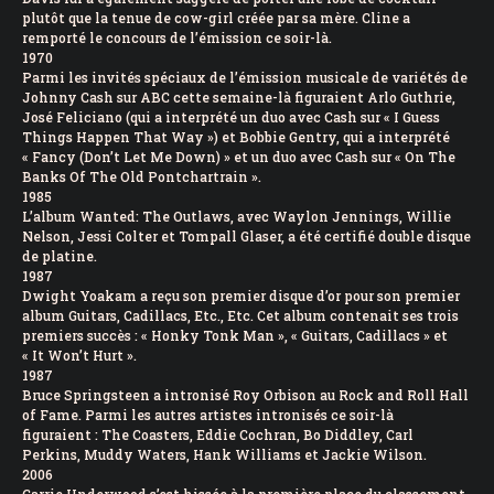
plutôt que la tenue de cow-girl créée par sa mère. Cline a
remporté le concours de l’émission ce soir-là.
1970
Parmi les invités spéciaux de l’émission musicale de variétés de
Johnny Cash sur ABC cette semaine-là figuraient Arlo Guthrie,
José Feliciano (qui a interprété un duo avec Cash sur « I Guess
Things Happen That Way ») et Bobbie Gentry, qui a interprété
« Fancy (Don’t Let Me Down) » et un duo avec Cash sur « On The
Banks Of The Old Pontchartrain ».
1985
L’album Wanted: The Outlaws, avec Waylon Jennings, Willie
Nelson, Jessi Colter et Tompall Glaser, a été certifié double disque
de platine.
1987
Dwight Yoakam a reçu son premier disque d’or pour son premier
album Guitars, Cadillacs, Etc., Etc. Cet album contenait ses trois
premiers succès : « Honky Tonk Man », « Guitars, Cadillacs » et
« It Won’t Hurt ».
1987
Bruce Springsteen a intronisé Roy Orbison au Rock and Roll Hall
of Fame. Parmi les autres artistes intronisés ce soir-là
figuraient : The Coasters, Eddie Cochran, Bo Diddley, Carl
Perkins, Muddy Waters, Hank Williams et Jackie Wilson.
2006