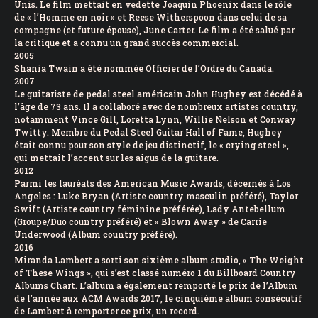
Unis. Le film mettait en vedette Joaquin Phoenix dans le rôle
de « l’Homme en noir » et Reese Witherspoon dans celui de sa
compagne (et future épouse), June Carter. Le film a été salué par
la critique et a connu un grand succès commercial.
2005
Shania Twain a été nommée Officier de l’Ordre du Canada.
2007
Le guitariste de pedal steel américain John Hughey est décédé à
l’âge de 73 ans. Il a collaboré avec de nombreux artistes country,
notamment Vince Gill, Loretta Lynn, Willie Nelson et Conway
Twitty. Membre du Pedal Steel Guitar Hall of Fame, Hughey
était connu pour son style de jeu distinctif, le « crying steel »,
qui mettait l’accent sur les aigus de la guitare.
2012
Parmi les lauréats des American Music Awards, décernés à Los
Angeles : Luke Bryan (Artiste country masculin préféré), Taylor
Swift (Artiste country féminine préférée), Lady Antebellum
(Groupe/Duo country préféré) et « Blown Away » de Carrie
Underwood (Album country préféré).
2016
Miranda Lambert a sorti son sixième album studio, « The Weight
of These Wings », qui s’est classé numéro 1 du Billboard Country
Albums Chart. L’album a également remporté le prix de l’Album
de l’année aux ACM Awards 2017, le cinquième album consécutif
de Lambert à remporter ce prix, un record.