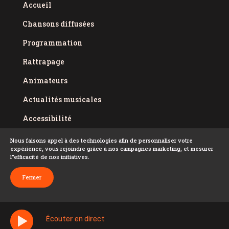
Accueil
Chansons diffusées
Programmation
Rattrapage
Animateurs
Actualités musicales
Accessibilité
Politique de confidentialité
Nous faisons appel à des technologies afin de personnaliser votre
expérience, vous rejoindre grâce à nos campagnes marketing, et mesurer
Conditions d'utilisation
l''efficacité de nos initiatives.
FAQ
Fermer
Écouter en direct