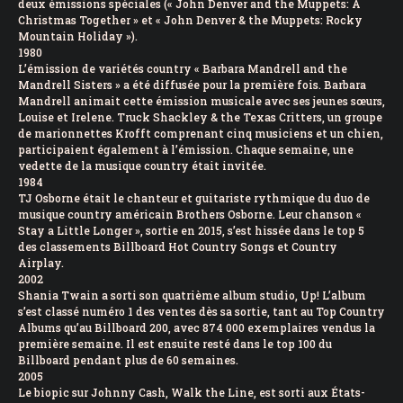
deux émissions spéciales (« John Denver and the Muppets: A
Christmas Together » et « John Denver & the Muppets: Rocky
Mountain Holiday »).
1980
L’émission de variétés country « Barbara Mandrell and the
Mandrell Sisters » a été diffusée pour la première fois. Barbara
Mandrell animait cette émission musicale avec ses jeunes sœurs,
Louise et Irelene. Truck Shackley & the Texas Critters, un groupe
de marionnettes Krofft comprenant cinq musiciens et un chien,
participaient également à l’émission. Chaque semaine, une
vedette de la musique country était invitée.
1984
TJ Osborne était le chanteur et guitariste rythmique du duo de
musique country américain Brothers Osborne. Leur chanson «
Stay a Little Longer », sortie en 2015, s’est hissée dans le top 5
des classements Billboard Hot Country Songs et Country
Airplay.
2002
Shania Twain a sorti son quatrième album studio, Up! L’album
s’est classé numéro 1 des ventes dès sa sortie, tant au Top Country
Albums qu’au Billboard 200, avec 874 000 exemplaires vendus la
première semaine. Il est ensuite resté dans le top 100 du
Billboard pendant plus de 60 semaines.
2005
Le biopic sur Johnny Cash, Walk the Line, est sorti aux États-