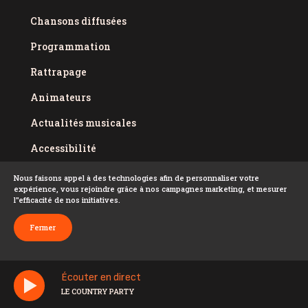
Chansons diffusées
Programmation
Rattrapage
Animateurs
Actualités musicales
Accessibilité
Politique de confidentialité
Nous faisons appel à des technologies afin de personnaliser votre
expérience, vous rejoindre grâce à nos campagnes marketing, et mesurer
Conditions d'utilisation
l''efficacité de nos initiatives.
FAQ
Fermer
Écouter en direct
LE COUNTRY PARTY